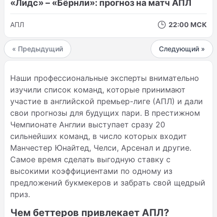
«Лидс» – «Бёрнли»: прогноз на матч АПЛ
АПЛ
22:00 МСК
« Предыдущий
Следующий »
Наши профессиональные эксперты внимательно
изучили список команд, которые принимают
участие в английской премьер-лиге (АПЛ) и дали
свои прогнозы для будущих пари. В престижном
Чемпионате Англии выступает сразу 20
сильнейших команд, в число которых входит
Манчестер Юнайтед, Челси, Арсенал и другие.
Самое время сделать выгодную ставку с
высокими коэффициентами по одному из
предложений букмекеров и забрать свой щедрый
приз.
Чем беттеров привлекает АПЛ?