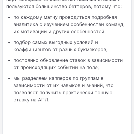
пользуются большинство беттеров, потому что:
по каждому матчу проводиться подробная
аналитика с изучением особенностей команд,
их мотивации и других особенностей;
подбор самых выгодных условий и
коэффициентов от разных букмекеров;
постоянно обновление ставок в зависимости
от происходящих событий на поле;
мы разделяем капперов по группам в
зависимости от их навыков и знаний, что
позволяет получить практически точную
ставку на АПЛ.