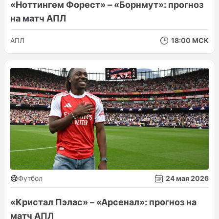
«Ноттингем Форест» – «Борнмут»: прогноз
на матч АПЛ
АПЛ
18:00 МСК
Футбол
24 мая 2026
«Кристал Пэлас» – «Арсенал»: прогноз на
матч АПЛ