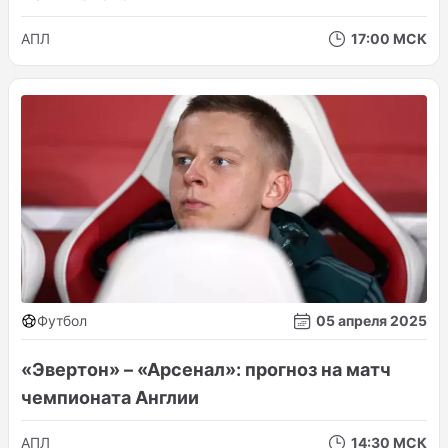
АПЛ
17:00 МСК
Футбол
05 апреля 2025
«Эвертон» – «Арсенал»: прогноз на матч
чемпионата Англии
АПЛ
14:30 МСК