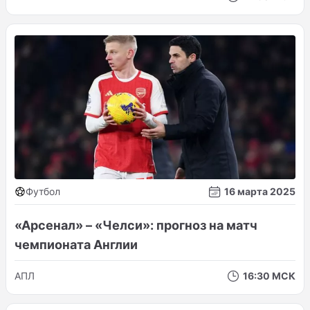
Футбол
16 марта 2025
«Арсенал» – «Челси»: прогноз на матч
чемпионата Англии
АПЛ
16:30 МСК