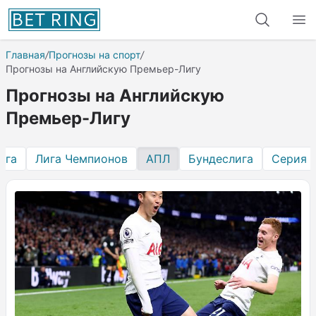
Главная
/
Прогнозы на спорт
/
Прогнозы на Английскую Премьер-Лигу
Прогнозы на Английскую
Премьер-Лигу
ига
Лига Чемпионов
АПЛ
Бундеслига
Серия 