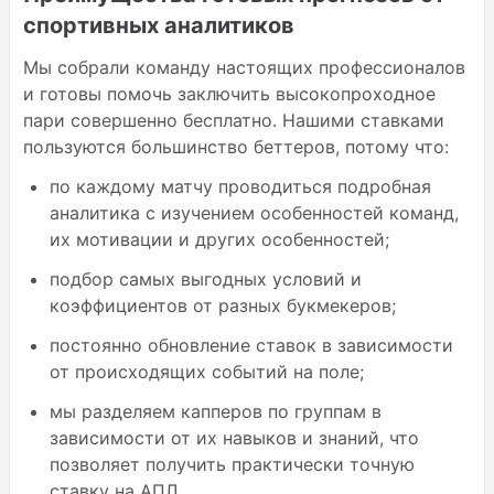
спортивных аналитиков
Мы собрали команду настоящих профессионалов
и готовы помочь заключить высокопроходное
пари совершенно бесплатно. Нашими ставками
пользуются большинство беттеров, потому что:
по каждому матчу проводиться подробная
аналитика с изучением особенностей команд,
их мотивации и других особенностей;
подбор самых выгодных условий и
коэффициентов от разных букмекеров;
постоянно обновление ставок в зависимости
от происходящих событий на поле;
мы разделяем капперов по группам в
зависимости от их навыков и знаний, что
позволяет получить практически точную
ставку на АПЛ.