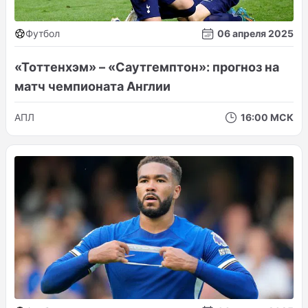
Футбол
06 апреля 2025
«Тоттенхэм» – «Саутгемптон»: прогноз на
матч чемпионата Англии
АПЛ
16:00 МСК