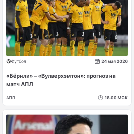
Футбол
24 мая 2026
«Бёрнли» – «Вулверхэмтон»: прогноз на
матч АПЛ
АПЛ
18:00 МСК