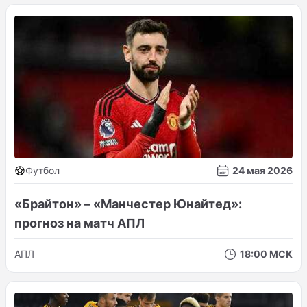
Футбол
24 мая 2026
«Брайтон» – «Манчестер Юнайтед»:
прогноз на матч АПЛ
АПЛ
18:00 МСК