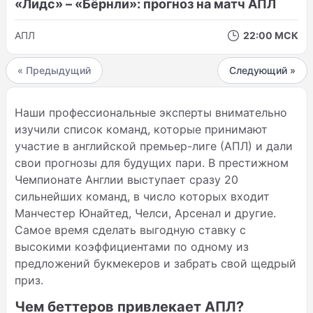
«Лидс» – «Бёрнли»: прогноз на матч АПЛ
АПЛ
22:00 МСК
« Предыдущий
Следующий »
Наши профессиональные эксперты внимательно
изучили список команд, которые принимают
участие в английской премьер-лиге (АПЛ) и дали
свои прогнозы для будущих пари. В престижном
Чемпионате Англии выступает сразу 20
сильнейших команд, в число которых входит
Манчестер Юнайтед, Челси, Арсенал и другие.
Самое время сделать выгодную ставку с
высокими коэффициентами по одному из
предложений букмекеров и забрать свой щедрый
приз.
Чем беттеров привлекает АПЛ?