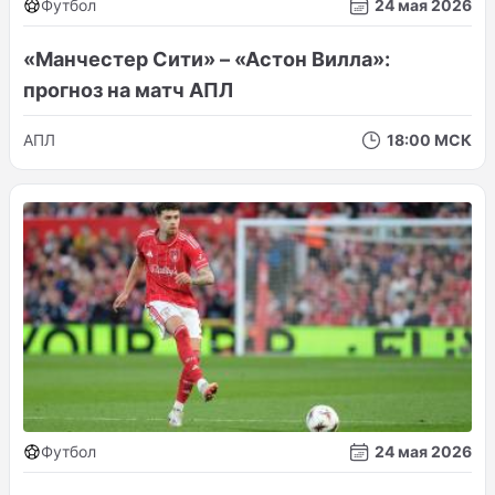
Футбол
24 мая 2026
«Манчестер Сити» – «Астон Вилла»:
прогноз на матч АПЛ
АПЛ
18:00 МСК
Футбол
24 мая 2026