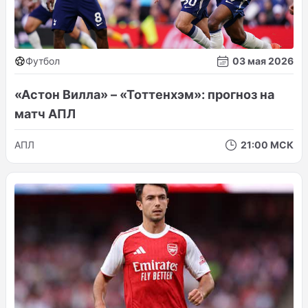
Футбол
03 мая 2026
«Астон Вилла» – «Тоттенхэм»: прогноз на
матч АПЛ
АПЛ
21:00 МСК