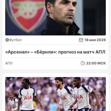
Футбол
18 мая 2026
«Арсенал» – «Бёрнли»: прогноз на матч АПЛ
АПЛ
22:00 МСК