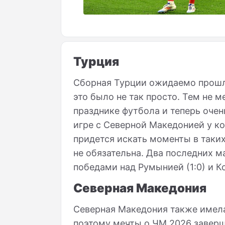
Турция
Сборная Турции ожидаемо прошла
это было не так просто. Тем не 
празднике футбола и теперь очен
игре с Северной Македонией у к
придется искать моменты в таких
не обязательна. Два последних 
победами над Румынией (1:0) и Ко
Северная Македония
Северная Македония также имела
поэтому мечты о ЧМ 2026 заверши