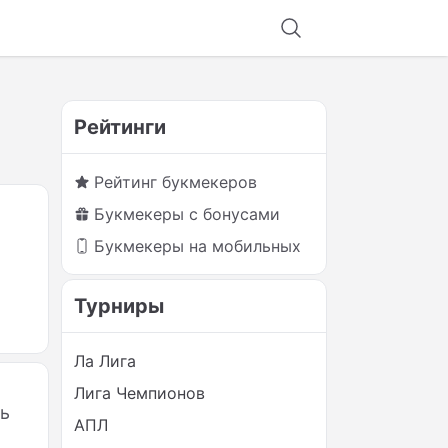
Рейтинги
Рейтинг букмекеров
Букмекеры с бонусами
Букмекеры на мобильных
Турниры
Ла Лига
Лига Чемпионов
ь
АПЛ