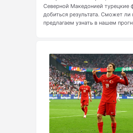
Северной Македонией турецкие 
добиться результата. Сможет ли
предлагаем узнать в нашем прогно