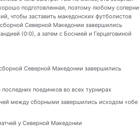
 хорошо подготовленная, поэтому любому соперни
ий, чтобы заставить македонских футболистов
а сборной Северной Македонии завершились
ндией (0:0), а затем с Боснией и Герцеговиной
 сборной Северной Македонии завершились
 последних поединков во всех турнирах
тчей между сборными завершились исходом «обе
матчей у Северной Македонии