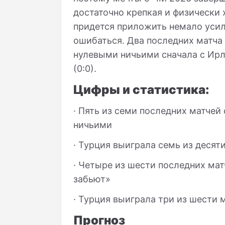
достаточно крепкая и физически
придется приложить немало усил
ошибаться. Два последних матч
нулевыми ничьими сначала с Ирла
(0:0).
Цифры и статистика:
·
Пять из семи последних матчей
ничьими
·
Турция выиграла семь из десяти
·
Четыре из шести последних ма
забьют»
·
Турция выиграла три из шести 
Прогноз