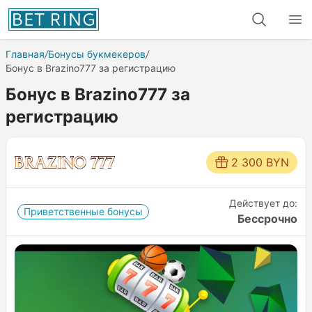
Главная
/
Бонусы букмекеров
/
Бонус в Brazino777 за регистрацию
Бонус в Brazino777 за
регистрацию
2 300 BYN
Действует до:
Приветственные бонусы
Бессрочно