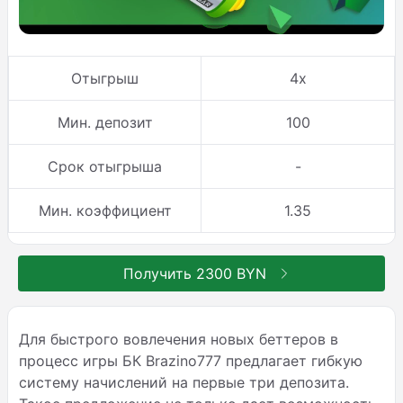
Отыгрыш
4х
Мин. депозит
100
Срок отыгрыша
-
Мин. коэффициент
1.35
Получить 2300 BYN
Для быстрого вовлечения новых беттеров в
процесс игры БК Brazino777 предлагает гибкую
систему начислений на первые три депозита.