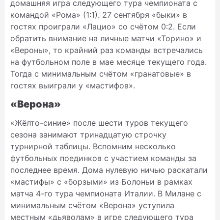
домашняя игра следующего тура чемпионата с
командой «Рома» (1:1). 27 сентября «быки» в
гостях проиграли «Лацио» со счётом 0:2. Если
обратить внимание на личные матчи «Торино» и
«Вероны», то крайний раз команды встречались
на футбольном поле в мае месяце текущего года.
Тогда с минимальным счётом «гранатовые» в
гостях выиграли у «мастифов».
«Верона»
«Жёлто-синие» после шести туров текущего
сезона занимают тринадцатую строчку
турнирной таблицы. Вспомним несколько
футбольных поединков с участием команды за
последнее время. Дома нулевую ничью раскатали
«мастифы» с «борзыми» из Болоньи в рамках
матча 4-го тура чемпионата Италии. В Милане с
минимальным счётом «Верона» уступила
местным «дьяволам» в игре следующего тура