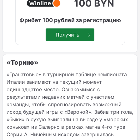
100 BYN
Фрибет 100 рублей за регистрацию
Получить
«Торино»
«Гранатовые» в турнирной таблице чемпионата
Италии занимают на текущий момент
одиннадцатое место. Ознакомимся с
результатами недавних матчей с участием
команды, чтобы спрогнозировать возможный
исход будущей игры с «Вероной». Забив три гола,
«быки» в сухую выиграли на выезде у «морских
коньков» из Салерно в рамках матча 4-го тура
Серии
A
. Ничейным исходом завершилась