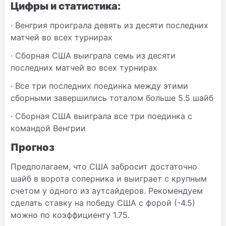
Цифры и статистика:
·
Венгрия проиграла девять из десяти последних
матчей во всех турнирах
·
Сборная США выиграла семь из десяти
последних матчей во всех турнирах
·
Все три последних поединка между этими
сборными завершились тоталом больше 5.5 шайб
·
Сборная США выиграла все три поединка с
командой Венгрии
Прогноз
Предполагаем, что США забросит достаточно
шайб в ворота соперника и выиграет с крупным
счетом у одного из аутсайдеров. Рекомендуем
сделать ставку на победу США с форой (-4.5)
можно по коэффициенту 1.75.