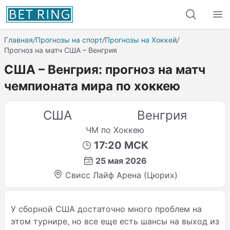
Главная
/
Прогнозы на спорт
/
Прогнозы на Хоккей
/
Прогноз на матч США – Венгрия
США – Венгрия: прогноз на матч
чемпионата мира по хоккею
США
Венгрия
ЧМ по Хоккею
17:20 МСК
25 мая 2026
Свисс Лайф Арена (Цюрих)
У сборной США достаточно много проблем на
этом турнире, но все еще есть шансы на выход из