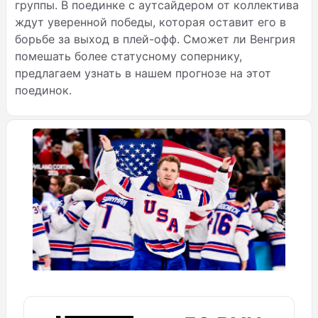
группы. В поединке с аутсайдером от коллектива
ждут уверенной победы, которая оставит его в
борьбе за выход в плей-офф. Сможет ли Венгрия
помешать более статусному сопернику,
предлагаем узнать в нашем прогнозе на этот
поединок.