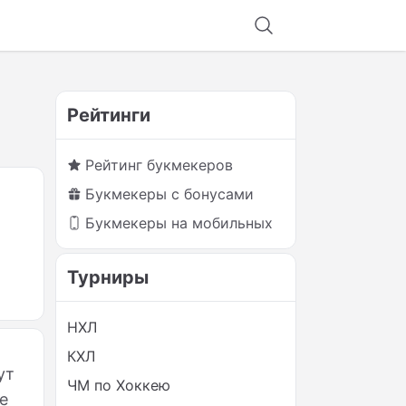
Рейтинги
Рейтинг букмекеров
Букмекеры с бонусами
Букмекеры на мобильных
Турниры
НХЛ
КХЛ
ут
ЧМ по Хоккею
е