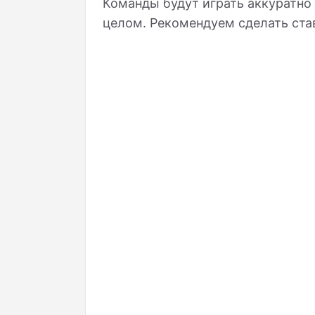
Команды будут играть аккуратно 
целом. Рекомендуем сделать став