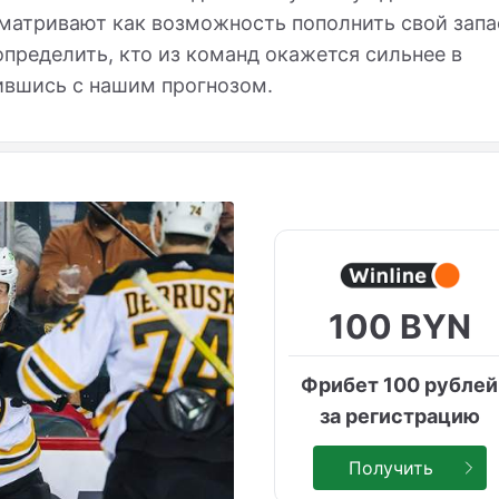
сматривают как возможность пополнить свой запа
пределить, кто из команд окажется сильнее в
ившись с нашим прогнозом.
100 BYN
Фрибет 100 рублей
за регистрацию
Получить