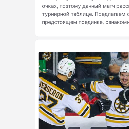
очках, поэтому данный матч рас
турнирной таблице. Предлагаем о
предстоящем поединке, ознаком