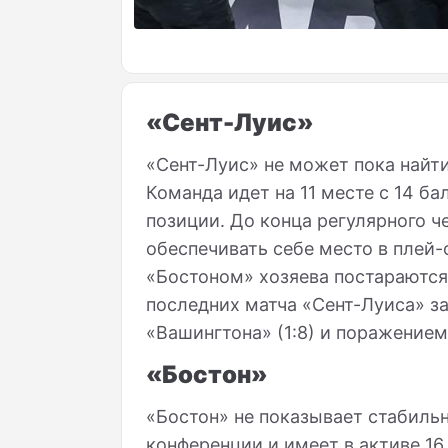
«Сент-Луис»
«Сент-Луис» не может пока найти
Команда идет на 11 месте с 14 ба
позиции. До конца регулярного ч
обеспечивать себе место в плей-
«Бостоном» хозяева постараются
последних матча «Сент-Луиса» 
«Вашингтона» (1:8) и поражением
«Бостон»
«Бостон» не показывает стабиль
конференции и имеет в активе 16 