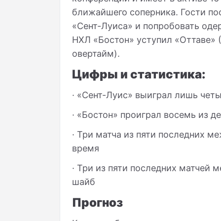
ближайшего соперника. Гости по
«Сент-Луиса» и попробовать оде
НХЛ «Бостон» уступил «Оттаве» (2
овертайм).
Цифры и статистика:
·
«Сент-Луис» выиграл лишь четы
·
«Бостон» проиграл восемь из де
·
Три матча из пяти последних м
время
·
Три из пяти последних матчей 
шайб
Прогноз