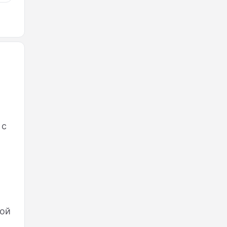
 с
ной