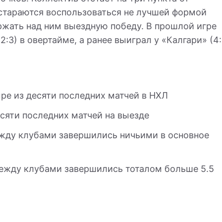
стараются воспользоваться не лучшей формой
ржать над ним выездную победу. В прошлой игре
:3) в овертайме, а ранее выиграл у «Калгари» (4:
ре из десяти последних матчей в НХЛ
сяти последних матчей на выезде
ежду клубами завершились ничьими в основное
между клубами завершились тоталом больше 5.5