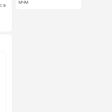
МЧМ
с в