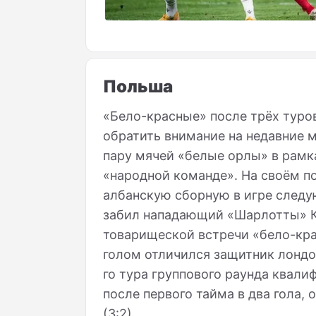
Польша
«Бело-красные» после трёх туро
обратить внимание на недавние м
пару мячей «белые орлы» в рамка
«народной команде». На своём п
албанскую сборную в игре следу
забил нападающий «Шарлотты» К
товарищеской встречи «бело-кра
голом отличился защитник лондо
го тура группового раунда квал
после первого тайма в два гола
(3:2).