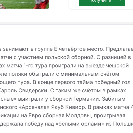
в занимают в группе
E
четвёртое место. Предлага
атчи с участием польской сборной. С разницей в
х матча 1-го тура проиграли на выезде чешской
оле поляки обыграли с минимальным счётом
ющего тура. В конце первого тайма победный гол
ароль Свидерски. С таким же счётом в рамках
сные» выиграли у сборной Германии. Забитым
нского «Арсенала» Якуб Кивиор. В рамках матча 
ификации на Евро сборная Молдовы, проигрывая
, одержала победу над «белыми орлами» из Польш