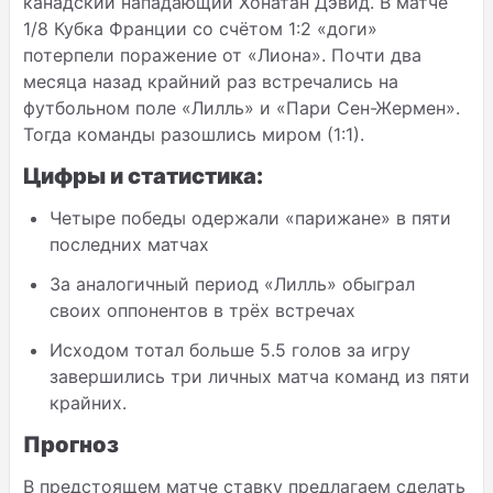
канадский нападающий Хонатан Дэвид. В матче
1
/8
Кубка Франции со счётом 1:2 «доги»
потерпели поражение от «Лиона». Почти два
месяца назад крайний раз встречались на
футбольном поле «Лилль» и «Пари Сен-Жермен».
Тогда команды разошлись миром (1:1).
Цифры и статистика:
Четыре победы одержали «парижане» в пяти
последних матчах
За аналогичный период «Лилль» обыграл
своих оппонентов в трёх встречах
Исходом тотал больше 5.5 голов за игру
завершились три личных матча команд из пяти
крайних.
Прогноз
В предстоящем матче ставку предлагаем сделать