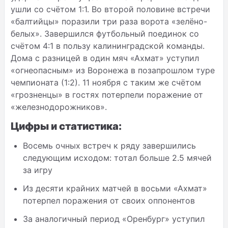
ушли со счётом 1:1. Во второй половине встречи
«балтийцы» поразили три раза ворота «зелёно-
белых». Завершился футбольный поединок со
счётом 4:1 в пользу калининградской команды.
Дома с разницей в один мяч «Ахмат» уступил
«огнеопасным» из Воронежа в позапрошлом туре
чемпионата (1:2). 11 ноября с таким же счётом
«грозненцы» в гостях потерпели поражение от
«железнодорожников».
Цифры и статистика:
Восемь очных встреч к ряду завершились
следующим исходом: тотал больше 2.5 мячей
за игру
Из десяти крайних матчей в восьми «Ахмат»
потерпел поражения от своих оппонентов
За аналогичный период «Оренбург» уступил