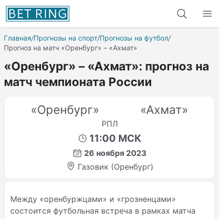
Главная
/
Прогнозы на спорт
/
Прогнозы на футбол
/
Прогноз на матч «Оренбург» – «Ахмат»
«Оренбург» – «Ахмат»: прогноз на
матч чемпионата России
«Оренбург»
«Ахмат»
РПЛ
11:00 МСК
26 ноября 2023
Газовик (Оренбург)
Между «оренбуржцами» и «грозненцами»
состоится футбольная встреча в рамках матча