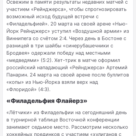
Освежим в памяти результаты недавних матчей с
участием «Рейнджерса», чтобы спрогнозировать
возможный исход будущей встречи с
«Филадельфией». 20 марта на своей арене «Нью-
Йорк Рейнджерс» уступил «Воздушной армии» из
Виннипега со счётом 2:4. Через день в Бостоне с
разницей в три шайбы «синерубашечники с
Бродвея» одержали победу над местными
«медведями» (5:2). Хет-трик в матче оформил
российский нападающий «Рейнджерса» Артемий
Панарин. 24 марта на своей арене после буллитов
«копы» из Нью-Йорка взяли верх над
«Флоридой» (4:3).
«Филадельфия Флайерз»
«Лётчики» из Филадельфии на сегодняшний день
в турнирной таблице Восточной конференции
занимают седьмое место. Рассмотрим несколько
хоккейных поединков с участием «хулиганов с