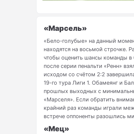
«Марсель»
«Бело-голубые» на данный момен
находятся на восьмой строчке. 
чтобы оценить шансы команды в 
после серии пенальти «Ренн» взя
исходом со счётом 2:2 завершил
19-го тура Лиги 1. Обамеянг и Б
прошлых выходных с минимальны
«Марселя». Если обратить внима
крайний раз команды играли межд
встрече оппоненты разошлись ми
«Мец»