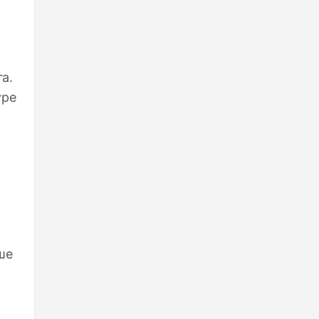
а.
уре
ше