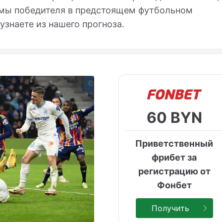
 мы победителя в предстоящем футбольном
 узнаете из нашего прогноза.
60 BYN
Приветственный
фрибет за
регистрацию от
Фонбет
Получить