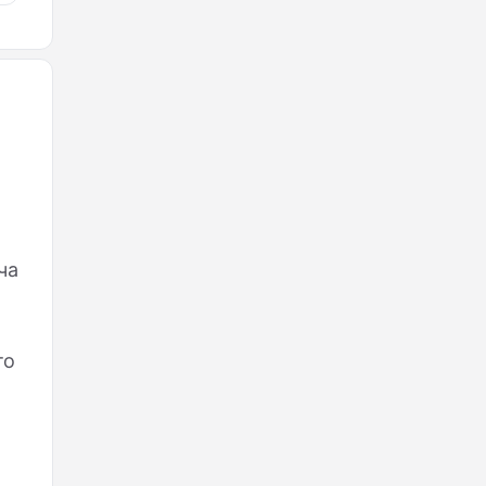
ча
то