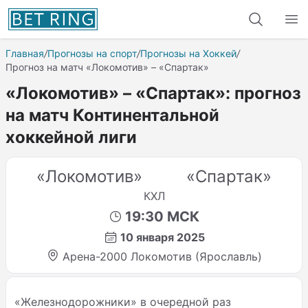
Главная
/
Прогнозы на спорт
/
Прогнозы на Хоккей
/
Прогноз на матч «Локомотив» – «Спартак»
«Локомотив» – «Спартак»: прогноз
на матч Континентальной
хоккейной лиги
«Локомотив»
«Спартак»
КХЛ
19:30 МСК
10 января 2025
Арена-2000 Локомотив (Ярославль)
«Железнодорожники» в очередной раз