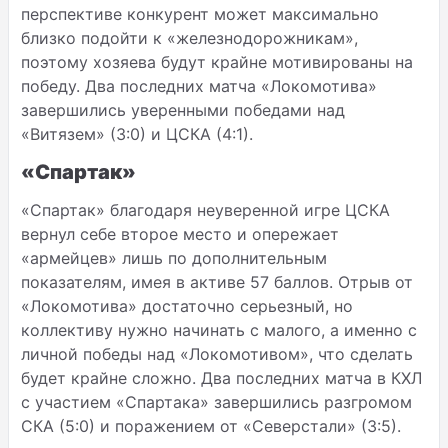
перспективе конкурент может максимально
близко подойти к «железнодорожникам»,
поэтому хозяева будут крайне мотивированы на
победу. Два последних матча «Локомотива»
завершились уверенными победами над
«Витязем» (3:0) и ЦСКА (4:1).
«Спартак»
«Спартак» благодаря неуверенной игре ЦСКА
вернул себе второе место и опережает
«армейцев» лишь по дополнительным
показателям, имея в активе 57 баллов. Отрыв от
«Локомотива» достаточно серьезный, но
коллективу нужно начинать с малого, а именно с
личной победы над «Локомотивом», что сделать
будет крайне сложно. Два последних матча в КХЛ
с участием «Спартака» завершились разгромом
СКА (5:0) и поражением от «Северстали» (3:5).