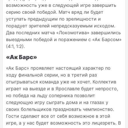
возможность уже в следующей игре завершить
серию своей победой. Матч вряд ли будет
уступать предыдущим по зрелищности и
порадует зрителей непредсказуемым исходом.
Два последних матча «Локомотива» завершились
выездными победой и поражением с «Ак Барсом»
(4:1, 1:2).
«Ак Барс»
«Ак Барс» проявляет настоящий характер по
ходу финальной серии, но в третий раз
отыгрываться команда уже не хочет. Коллектив
играет на выезде и в Ярославле будет непросто,
но победа на льду соперника позволит
следующую игру сыграть дома и на глазах у
своих болельщиков праздновать чемпионство.
Гости сделают все от себя возможное в этой
игре, а у нас будет возможность это лицезреть. В