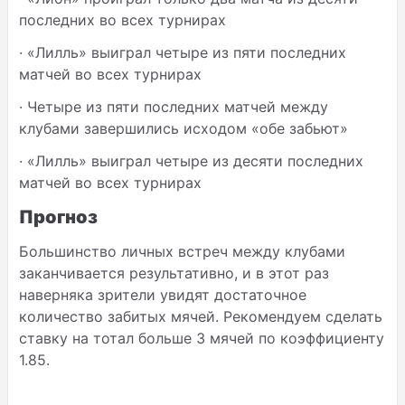
последних во всех турнирах
·
«Лилль» выиграл четыре из пяти последних
матчей во всех турнирах
·
Четыре из пяти последних матчей между
клубами завершились исходом «обе забьют»
·
«Лилль» выиграл четыре из десяти последних
матчей во всех турнирах
Прогноз
Большинство личных встреч между клубами
заканчивается результативно, и в этот раз
наверняка зрители увидят достаточное
количество забитых мячей. Рекомендуем сделать
ставку на тотал больше 3 мячей по коэффициенту
1.85.