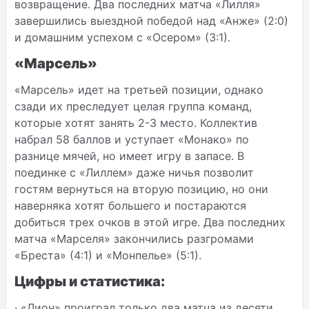
возвращение. Два последних матча «Лилля»
завершились выездной победой над «Анже» (2:0)
и домашним успехом с «Осером» (3:1).
«Марсель»
«Марсель» идет на третьей позиции, однако
сзади их преследует целая группа команд,
которые хотят занять 2-3 место. Коллектив
набрал 58 баллов и уступает «Монако» по
разнице мячей, но имеет игру в запасе. В
поединке с «Лиллем» даже ничья позволит
гостям вернуться на вторую позицию, но они
наверняка хотят большего и постараются
добиться трех очков в этой игре. Два последних
матча «Марселя» закончились разгромами
«Бреста» (4:1) и «Монпелье» (5:1).
Цифры и статистика:
·
«Лион» проиграл только два матча из десяти