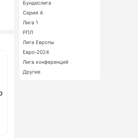
Бундеслига
Серия А
Лига 1
РПЛ
Лига Европы
Евро-2024
Лига конференций
Другие
0