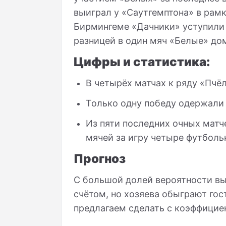
выиграл у «Саутгемптона» в рам
Бирмингеме «Дачники» уступили
разницей в один мяч «Белые» дом
Цифры и статистика:
В четырёх матчах к ряду «Пчё
Только одну победу одержали 
Из пяти последних очных матч
мячей за игру четыре футболь
Прогноз
С большой долей вероятности вы
счётом, но хозяева обыграют гос
предлагаем сделать с коэффицие