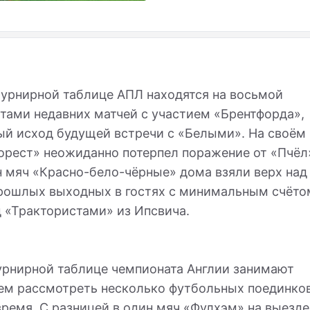
турнирной таблице АПЛ находятся на восьмой
атами недавних матчей с участием «Брентфорда»,
й исход будущей встречи с «Белыми». На своём
Форест» неожиданно потерпел поражение от «Пчёл
н мяч «Красно-бело-чёрные» дома взяли верх над
прошлых выходных в гостях с минимальным счёто
 «Трактористами» из Ипсвича.
урнирной таблице чемпионата Англии занимают
ем рассмотреть несколько футбольных поединков
ремя. С разницей в один мяч «Фулхэм» на выезде