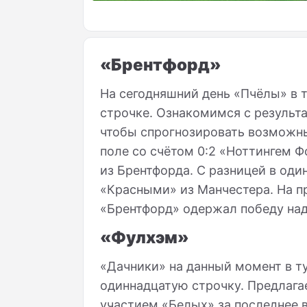
«Брентфорд»
На сегодняшний день «Пчёлы» в 
строчке. Ознакомимся с результ
чтобы спрогнозировать возможны
поле со счётом 0:2 «Ноттингем 
из Брентфорда. С разницей в оди
«Красными» из Манчестера. На 
«Брентфорд» одержал победу над
«Фулхэм»
«Дачники» на данный момент в т
одиннадцатую строчку. Предлага
участием «Белых» за последнее в