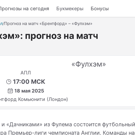
Прогнозы на сегодня
Букмекеры
Бонусы
ол
/
Прогноз на матч «Брентфорд» – «Фулхэм»
эм»: прогноз на матч
«Фулхэм»
АПЛ
17:00 МСК
18 мая 2025
нтфорд Комьюнити (Лондон)
 и «Дачниками» из Фулема состоится футбольны
ура Премьер-лиги чемпионата Англии. Команды на