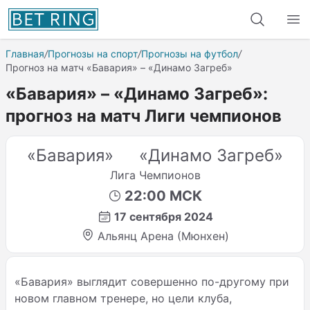
Главная
/
Прогнозы на спорт
/
Прогнозы на футбол
/
Прогноз на матч «Бавария» – «Динамо Загреб»
«Бавария» – «Динамо Загреб»:
прогноз на матч Лиги чемпионов
«Бавария»
«Динамо Загреб»
Лига Чемпионов
22:00 МСК
17 сентября 2024
Альянц Арена (Мюнхен)
«Бавария» выглядит совершенно по-другому при
новом главном тренере, но цели клуба,