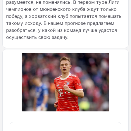
разумеется, не поменялись. В первом туре Лиги
чемпионов от мюнхенского клуба ждут только
победу, а хорватский клуб попытается помешать
такому исходу. В нашем прогнозе предлагаем
разобраться, у какой из команд лучше удастся
осуществить свою задачу.