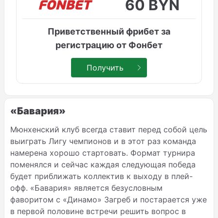
60 BYN
Приветственный фрибет за
регистрацию от Фонбет
Получить
«Бавария»
Мюнхенский клуб всегда ставит перед собой цель
выиграть Лигу чемпионов и в этот раз команда
намерена хорошо стартовать. Формат турнира
поменялся и сейчас каждая следующая победа
будет приближать коллектив к выходу в плей-
офф. «Бавария» является безусловным
фаворитом с «Динамо» Загреб и постарается уже
в первой половине встречи решить вопрос в