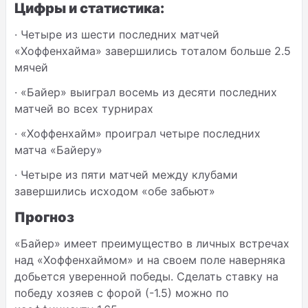
Цифры и статистика:
·
Четыре из шести последних матчей
«Хоффенхайма» завершились тоталом больше 2.5
мячей
·
«Байер» выиграл восемь из десяти последних
матчей во всех турнирах
·
«Хоффенхайм» проиграл четыре последних
матча «Байеру»
·
Четыре из пяти матчей между клубами
завершились исходом «обе забьют»
Прогноз
«Байер» имеет преимущество в личных встречах
над «Хоффенхаймом» и на своем поле наверняка
добьется уверенной победы. Сделать ставку на
победу хозяев с форой (-1.5) можно по