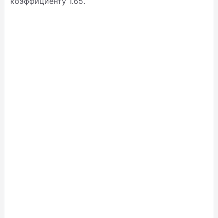
коэффициенту 1.65.