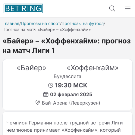
Главная
/
Прогнозы на спорт
/
Прогнозы на футбол
/
Прогноз на матч «Байер» – «Хоффенхайм»
«Байер» – «Хоффенхайм»: прогноз
на матч Лиги 1
«Байер»
«Хоффенхайм»
Бундеслига
19:30 МСК
02 февраля 2025
Бай-Арена (Леверкузен)
Чемпион Германии после трудной встречи Лиги
чемпионов принимает «Хоффенхайм», который