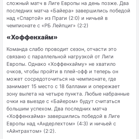
сложный матч в Лиге Европы на день позже. Два
последних матча «Байера» завершились победой
над «Спартой» из Праги (2:0) и ничьей в
чемпионате с «РБ Лейпциг» (2:2)
«Хоффенхайм»
Команда слабо проводит сезон, отчасти это
связано с параллельной нагрузкой от Лиги
Европы. Однако «Хоффенхайму» не хватило
очков, чтобы пройти в плей-офф и теперь он
может сосредоточиться на чемпионате, где
занимает 15 место с 18 баллами и опережает
зону вылета на четыре пункта. Любые набранные
очки на выезде с «Байером» будут считаться
большим успехом. Два последних матча
«Хоффенхайма» завершились победой в Лиге
Европы над «Андерлехтом» (4:3) и ничьей с
«Айнтрахтом» (2:2).