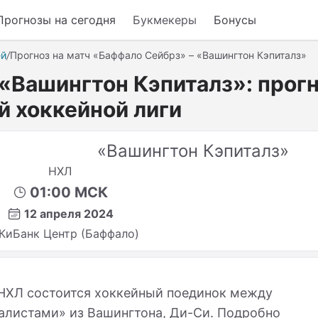
Прогнозы на сегодня
Букмекеры
Бонусы
ей
/
Прогноз на матч «Баффало Сейбрз» – «Вашингтон Кэпиталз»
«Вашингтон Кэпиталз»: прог
й хоккейной лиги
«Вашингтон Кэпиталз»
НХЛ
01:00 МСК
12 апреля 2024
КиБанк Центр (Баффало)
 НХЛ состоится хоккейный поединок между
алистами» из Вашингтона, Ди-Си. Подробно