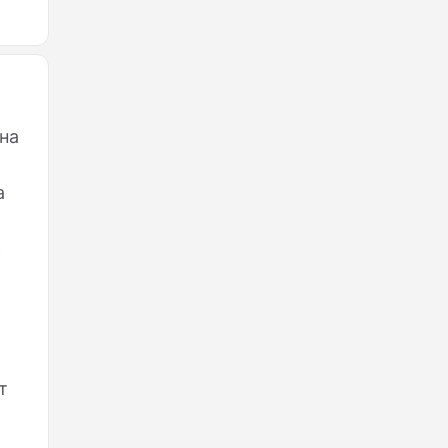
на
а
с
т