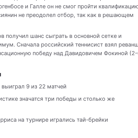
тогенбосе и Галле он не смог пройти квалификацию
сиянин не преодолел отбор, так как в решающем
ов получил шанс сыграть в основной сетке и
имум. Сначала российский теннисист взял реванш
сенсационную победу над Давидовичем Фокиной (2-
и
 выиграл 9 из 22 матчей
тистике значатся три победы и столько же
рриса на турнире игрались тай-брейки