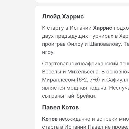
Ллойд Харрис
К старту в Испании
Харрис
подхо
двух предыдущих турнирах в Херт
проиграв Филсу и Шаповалову. Т
игру.
Стартовал южноафриканский тенн
Веселы и Михельсена. В основной
Мираллесом (6-2, 7-6) и Сафиулл
является мощная подача. Неслуч
сыграны тай-брейки.
Павел Котов
Котов
неожиданно и вопреки мно
старта в Испании Павел не прове