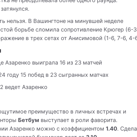
тка не преодолевала более одного раунда.
 затянулся.
ть нельзя. В Вашингтоне на минувшей неделе
остой борьбе сломила сопротивление Крюгер (6-3
ражение в трех сетах от Анисимовой (1-6, 7-6, 4-6
и
де Азаренко выиграла 16 из 23 матчей
24 году 15 побед в 23 сыгранных матчах
-2 ведет Азаренко
ощутимое преимущество в личных встречах и
онторы
Бетбум
выступает в роли фаворита.
ории Азаренко можно с коэффициентом
1.40
. Сдела