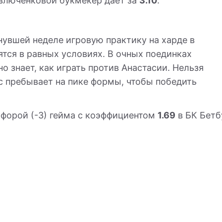
влюченковой букмекер дает за
3.10
.
нувшей неделе игровую практику на харде в
ятся в равных условиях. В очных поединках
но знает, как играть против Анастасии. Нельзя
с пребывает на пике формы, чтобы победить
 форой (-3) гейма с коэффициентом
1.69
в БК Бет