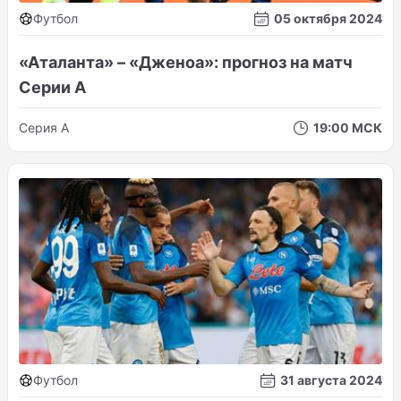
Футбол
05 октября 2024
«Аталанта» – «Дженоа»: прогноз на матч
Серии А
Серия А
19:00 МСК
Футбол
31 августа 2024