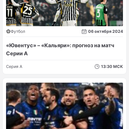
Футбол
06 октября 2024
«Ювентус» – «Кальяри»: прогноз на матч
Серии А
Серия А
13:30 МСК