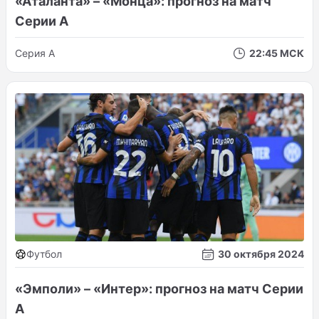
«Аталанта» – «Монца»: прогноз на матч
Серии А
Серия А
22:45 МСК
Футбол
30 октября 2024
«Эмполи» – «Интер»: прогноз на матч Серии
А