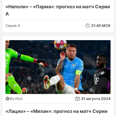
«Наполи» – «Парма»: прогноз на матч Серии
А
Серия А
21:45 МСК
Футбол
31 августа 2024
«Лацио» – «Милан»: прогноз на матч Серии