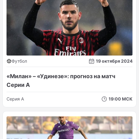
Футбол
19 октября 2024
«Милан» – «Удинезе»: прогноз на матч
Серии А
Серия А
19:00 МСК