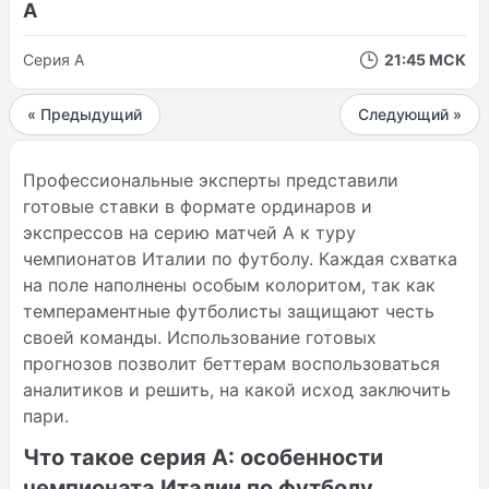
А
Серия А
21:45 МСК
« Предыдущий
Следующий »
Профессиональные эксперты представили
готовые ставки в формате ординаров и
экспрессов на серию матчей А к туру
чемпионатов Италии по футболу. Каждая схватка
на поле наполнены особым колоритом, так как
темпераментные футболисты защищают честь
своей команды. Использование готовых
прогнозов позволит беттерам воспользоваться
аналитиков и решить, на какой исход заключить
пари.
Что такое серия А: особенности
чемпионата Италии по футболу