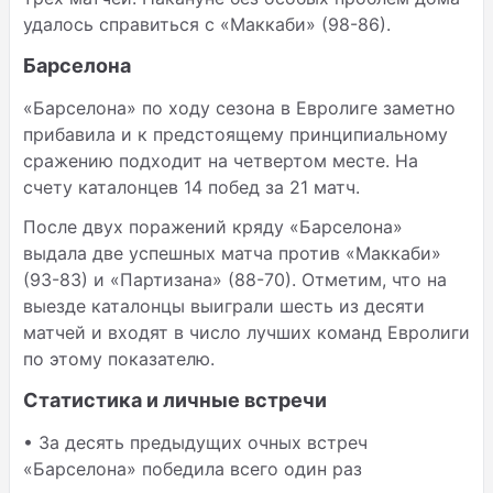
удалось справиться с «Маккаби» (98-86).
Барселона
«Барселона» по ходу сезона в Евролиге заметно
прибавила и к предстоящему принципиальному
сражению подходит на четвертом месте. На
счету каталонцев 14 побед за 21 матч.
После двух поражений кряду «Барселона»
выдала две успешных матча против «Маккаби»
(93-83) и «Партизана» (88-70). Отметим, что на
выезде каталонцы выиграли шесть из десяти
матчей и входят в число лучших команд Евролиги
по этому показателю.
Статистика и личные встречи
• За десять предыдущих очных встреч
«Барселона» победила всего один раз