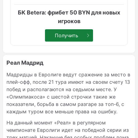
БК Betera: фрибет 50 BYN для новых
игроков
Получить
Реал Мадрид
Мадридцы в Евролиге ведут сражение за место в
плей-офф, после 21 тура имеют на своем счету 13
побед и располагаются на седьмом месте. У
«Олимпиакоса» с шестой строчки такие же
показатели, борьба в самом разгаре за топ-6, с
каждым туром все меньше права на ошибку.
На данный момент «Реал» в регулярном
чемпионате Евролиги идет на победной серии из
трех матчей. Накануне без особых проблем дома