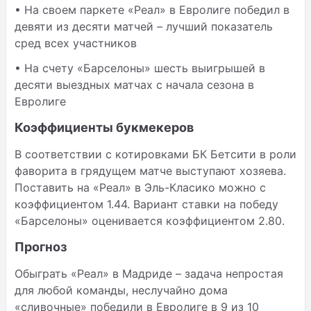
• На своем паркете «Реал» в Евролиге победил в
девяти из десяти матчей – лучший показатель
сред всех участников
• На счету «Барселоны» шесть выигрышей в
десяти выездных матчах с начала сезона в
Евролиге
Коэффициенты букмекеров
В соответствии с котировками БК Бетсити в роли
фаворита в грядущем матче выступают хозяева.
Поставить на «Реал» в Эль-Класико можно с
коэффициентом 1.44. Вариант ставки на победу
«Барселоны» оценивается коэффициентом 2.80.
Прогноз
Обыграть «Реал» в Мадриде – задача непростая
для любой команды, неслучайно дома
«сливочные» победили в Евролиге в 9 из 10