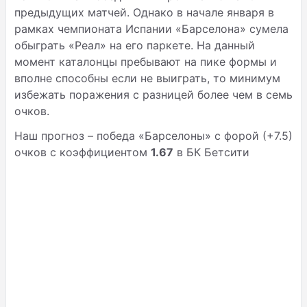
предыдущих матчей. Однако в начале января в
рамках чемпионата Испании «Барселона» сумела
обыграть «Реал» на его паркете. На данный
момент каталонцы пребывают на пике формы и
вполне способны если не выиграть, то минимум
избежать поражения с разницей более чем в семь
очков.
Наш прогноз – победа «Барселоны» с форой (+7.5)
очков с коэффициентом
1.67
в БК Бетсити