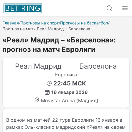
Главная
/
Прогнозы на спорт
/
Прогнозы на баскетбол
/
Прогноз на матч Реал Мадрид – Барселона
«Реал» Мадрид – «Барселона»:
прогноз на матч Евролиги
Реал Мадрид
Барселона
Евролига
22:45 МСК
16 января 2026
Movistar Arena (Мадрид)
В одном из матчей 22 тура Евролиги 16 января в
рамках Эль-класико мадридский «Реал» на своем