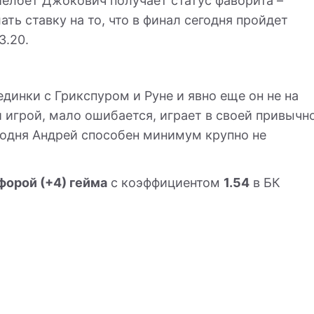
елбет Джокович получает статус фаворита –
ать ставку на то, что в финал сегодня пройдет
3.20.
инки с Грикспуром и Руне и явно еще он не на
 игрой, мало ошибается, играет в своей привычн
годня Андрей способен минимум крупно не
форой (+4) гейма
с коэффициентом
1.54
в БК