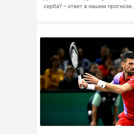
серба? – ответ в нашем прогнозе