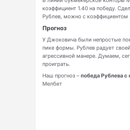
В линии букмекерской конторы М
коэффициент 1.40 на победу. Сдел
Рублев, можно с коэффициентом 
Прогноз
У Джоковича были непростые поед
пике формы. Рублев радует своей
агрессивной манере. Думаем, се
проиграть.
Наш прогноз –
победа Рублева с 
Мелбет