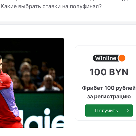
. Какие выбрать ставки на полуфинал?
100 BYN
Фрибет 100 рублей
за регистрацию
Получить