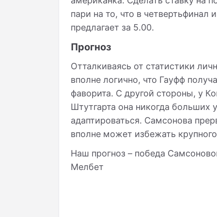
американка. Сделать ставку на п
пари на то, что в четвертьфинал
предлагает за 5.00.
Прогноз
Отталкиваясь от статистики личн
вполне логично, что Гауфф получ
фаворита. С другой стороны, у К
Штутгарта она никогда больших у
адаптироваться. Самсонова прерв
вполне может избежать крупного
Наш прогноз – победа Самсоново
Мелбет