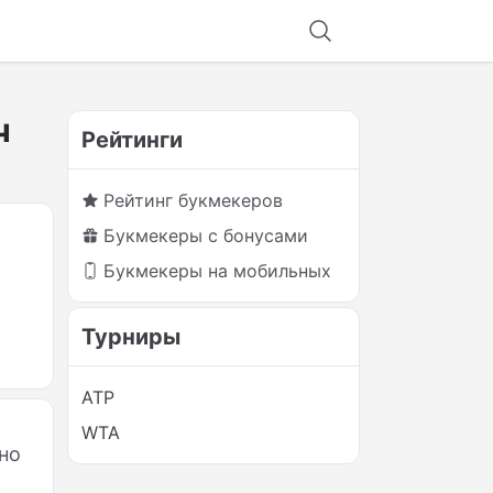
ч
Рейтинги
Рейтинг букмекеров
Букмекеры с бонусами
Букмекеры на мобильных
Турниры
ATP
WTA
но