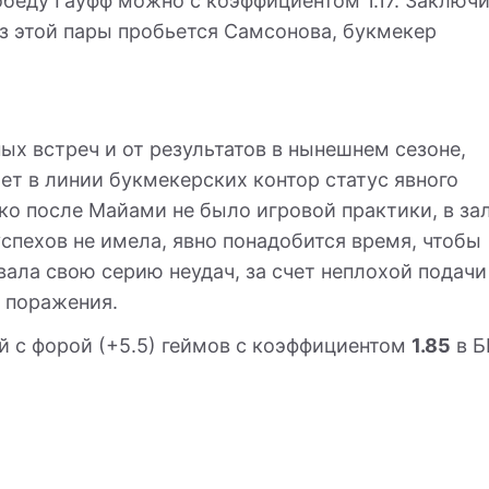
обеду Гауфф можно с коэффициентом 1.17. Заключ
 из этой пары пробьется Самсонова, букмекер
ых встреч и от результатов в нынешнем сезоне,
ает в линии букмекерских контор статус явного
око после Майами не было игровой практики, в за
спехов не имела, явно понадобится время, чтобы
ала свою серию неудач, за счет неплохой подачи
 поражения.
й с форой (+5.5) геймов с коэффициентом
1.85
в Б