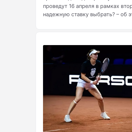
проведут 16 апреля в рамках втор
надежную ставку выбрать? – об э