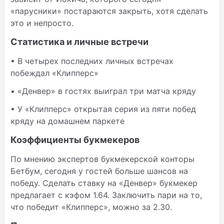
«парусники» постараются закрыть, хотя сделать
это и непросто.
Статистика и личные встречи
• В четырех последних личных встречах
побеждал «Клипперс»
• «Денвер» в гостях выиграл три матча кряду
• У «Клипперс» открытая серия из пяти побед
кряду на домашнем паркете
Коэффициенты букмекеров
По мнению экспертов букмекерской конторы
Бетбум, сегодня у гостей больше шансов на
победу. Сделать ставку на «Денвер» букмекер
предлагает с кэфом 1.64. Заключить пари на то,
что победит «Клипперс», можно за 2.30.