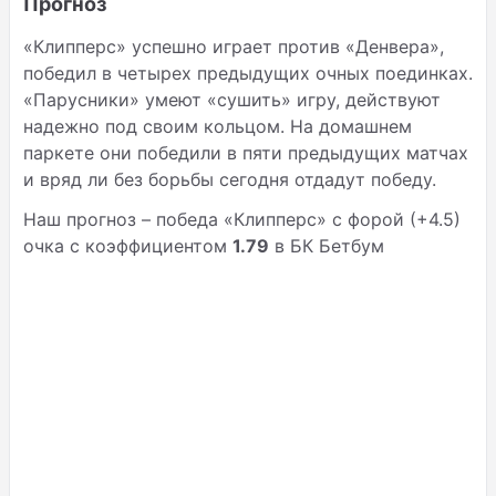
Прогноз
«Клипперс» успешно играет против «Денвера»,
победил в четырех предыдущих очных поединках.
«Парусники» умеют «сушить» игру, действуют
надежно под своим кольцом. На домашнем
паркете они победили в пяти предыдущих матчах
и вряд ли без борьбы сегодня отдадут победу.
Наш прогноз – победа «Клипперс» с форой (+4.5)
очка с коэффициентом
1.79
в БК Бетбум