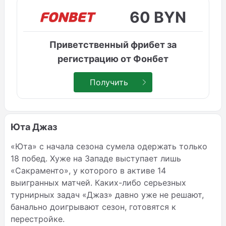
60 BYN
Приветственный фрибет за
регистрацию от Фонбет
Получить
Юта Джаз
«Юта» с начала сезона сумела одержать только
18 побед. Хуже на Западе выступает лишь
«Сакраменто», у которого в активе 14
выигранных матчей. Каких-либо серьезных
турнирных задач «Джаз» давно уже не решают,
банально доигрывают сезон, готовятся к
перестройке.