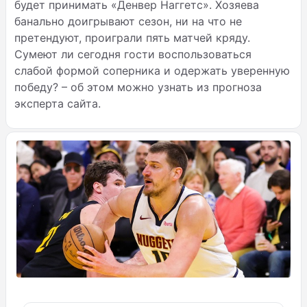
будет принимать «Денвер Наггетс». Хозяева
банально доигрывают сезон, ни на что не
претендуют, проиграли пять матчей кряду.
Сумеют ли сегодня гости воспользоваться
слабой формой соперника и одержать уверенную
победу? – об этом можно узнать из прогноза
эксперта сайта.