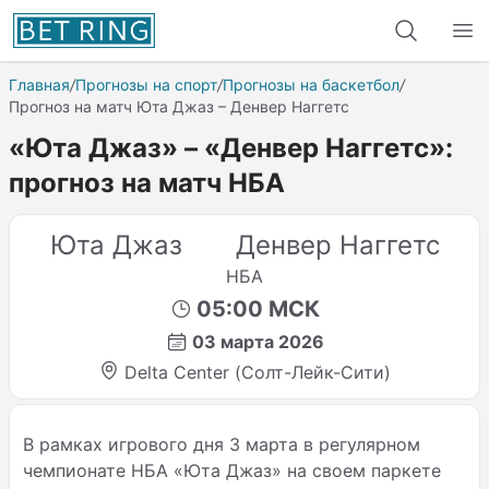
Главная
/
Прогнозы на спорт
/
Прогнозы на баскетбол
/
Прогноз на матч Юта Джаз – Денвер Наггетс
«Юта Джаз» – «Денвер Наггетс»:
прогноз на матч НБА
Юта Джаз
Денвер Наггетс
НБА
05:00 МСК
03 марта 2026
Delta Center (Солт-Лейк-Сити)
В рамках игрового дня 3 марта в регулярном
чемпионате НБА «Юта Джаз» на своем паркете