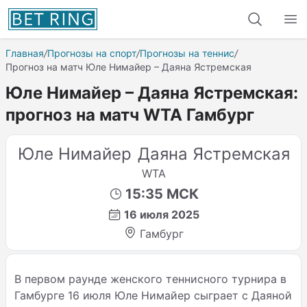
Главная
/
Прогнозы на спорт
/
Прогнозы на теннис
/
Прогноз на матч Юле Нимайер – Даяна Ястремская
Юле Нимайер – Даяна Ястремская:
прогноз на матч WTA Гамбург
Юле Нимайер
Даяна Ястремская
WTA
15:35 МСК
16 июля 2025
Гамбург
В первом раунде женского теннисного турнира в
Гамбурге 16 июля Юле Нимайер сыграет с Даяной