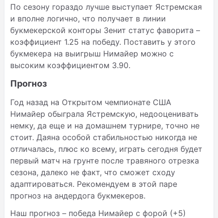
По сезону гораздо лучше выступает Ястремская
и вполне логично, что получает в линии
букмекерской конторы Зенит статус фаворита –
коэффициент 1.25 на победу. Поставить у этого
букмекера на выигрыш Нимайер можно с
высоким коэффициентом 3.90.
Прогноз
Год назад на Открытом чемпионате США
Нимайер обыграла Ястремскую, недооценивать
немку, да еще и на домашнем турнире, точно не
стоит. Даяна особой стабильностью никогда не
отличалась, плюс ко всему, играть сегодня будет
первый матч на грунте после травяного отрезка
сезона, далеко не факт, что сможет сходу
адаптироваться. Рекомендуем в этой паре
прогноз на андердога букмекеров.
Наш прогноз – победа Нимайер с форой (+5)