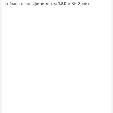
геймов с коэффициентом
1.80
в БК Зенит