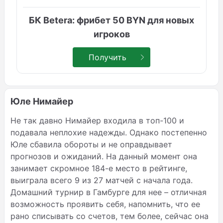
БК Betera: фрибет 50 BYN для новых
игроков
Получить
Юле Нимайер
Не так давно Нимайер входила в топ-100 и
подавала неплохие надежды. Однако постепенно
Юле сбавила обороты и не оправдывает
прогнозов и ожиданий. На данный момент она
занимает скромное 184-е место в рейтинге,
выиграла всего 9 из 27 матчей с начала года.
Домашний турнир в Гамбурге для нее – отличная
возможность проявить себя, напомнить, что ее
рано списывать со счетов, тем более, сейчас она