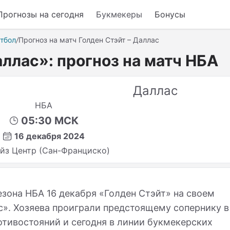
Прогнозы на сегодня
Букмекеры
Бонусы
тбол
/
Прогноз на матч Голден Стэйт – Даллас
ллас»: прогноз на матч НБА
Даллас
НБА
05:30 МСК
16 декабря 2024
йз Центр (Сан-Франциско)
езона НБА 16 декабря «Голден Стэйт» на своем
с». Хозяева проиграли предстоящему сопернику в
отивостояний и сегодня в линии букмекерских