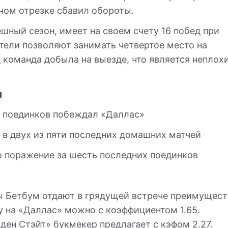
ном отрезке сбавил обороты.
шный сезон, имеет на своем счету 16 побед при
тели позволяют занимать четвертое место на
д команда добыла на выезде, что является неплох
и
ых поединков побеждал «Даллас»
 в двух из пяти последних домашних матчей
но поражение за шесть последних поединков
ы Бетбум отдают в грядущей встрече преимущест
у на «Даллас» можно с коэффициентом 1.65.
ен Стэйт» букмекер предлагает с кэфом 2.27.