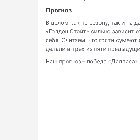
Прогноз
В целом как по сезону, так и на
«Голден Стэйт» сильно зависит от
себя. Считаем, что гости сумеют
делали в трех из пяти предыдущ
Наш прогноз – победа «Далласа»