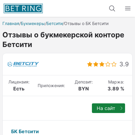
Главная
/
Букмекеры
/
Бетсити
/
Отзывы о БК Бетсити
Отзывы о букмекерской конторе
Бетсити
3.9
Лицензия:
Депозит:
Маржа:
Приложения:
Есть
BYN
3.89 %
На сайт
БК Бетсити