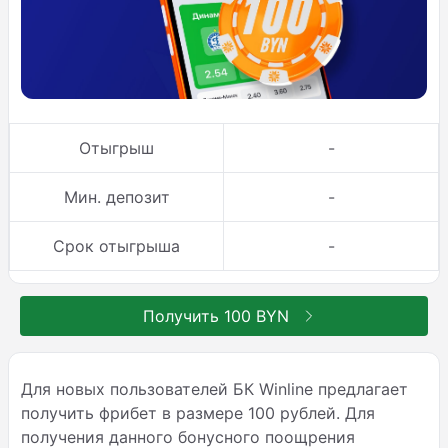
Отыгрыш
-
Мин. депозит
-
Срок отыгрыша
-
Получить 100 BYN
Для новых пользователей БК Winline предлагает
получить фрибет в размере 100 рублей. Для
получения данного бонусного поощрения