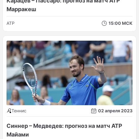
Карацев – Пассаро: прогноз на матч ATP
Марракеш
ATP
15:00 МСК
Теннис
02 апреля 2023
Синнер – Медведев: прогноз на матч ATP
Майами