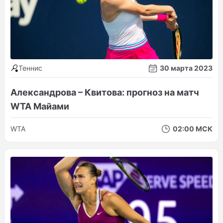
Теннис
30 марта 2023
Александрова – Квитова: прогноз на матч
WTA Майами
WTA
02:00 МСК