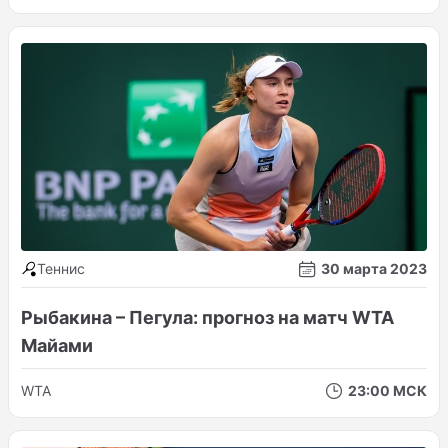
Теннис
30 марта 2023
Рыбакина – Пегула: прогноз на матч WTA
Майами
WTA
23:00 МСК