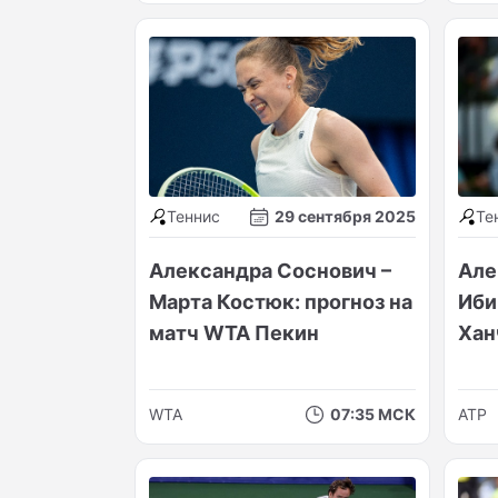
Теннис
29 сентября 2025
Те
Александра Соснович –
Але
Марта Костюк: прогноз на
Иби
матч WTA Пекин
Хан
WTA
07:35 МСК
ATP