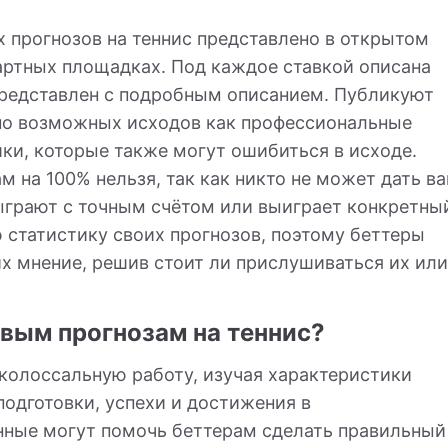
 прогнозов на теннис представлено в открытом
артных площадках. Под каждое ставкой описана
представлен с подробным описанием. Публикуют
но возможных исходов как профессиональные
ики, которые также могут ошибиться в исходе.
 на 100% нельзя, так как никто не может дать в
сыграют с точным счётом или выиграет конкретны
 статистику своих прогнозов, поэтому беттеры
х мнение, решив стоит ли прислушиваться их или
вым прогнозам на теннис?
 колоссальную работу, изучая характеристики
подготовки, успехи и достижения в
нные могут помочь беттерам сделать правильный