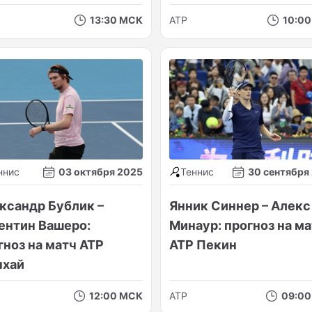
13:30 МСК
ATP
10:0
ннис
03 октября 2025
Теннис
30 сентября
ксандр Бублик –
Янник Синнер – Алекс
ентин Вашеро:
Минаур: прогноз на м
гноз на матч АТР
АТР Пекин
хай
12:00 МСК
ATP
09:00