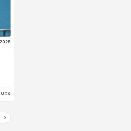
 2025
0 МСК