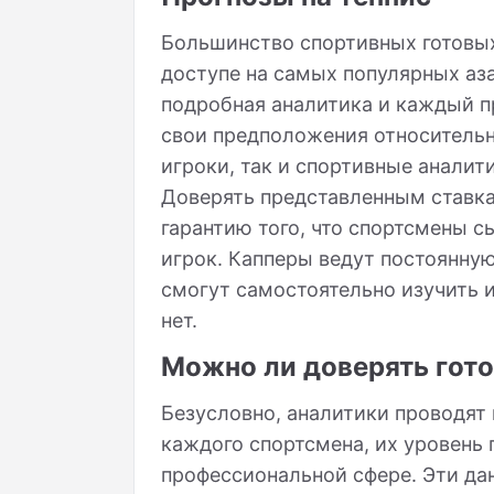
Большинство спортивных готовых
доступе на самых популярных аз
подробная аналитика и каждый 
свои предположения относитель
игроки, так и спортивные аналит
Доверять представленным ставкам
гарантию того, что спортсмены 
игрок. Капперы ведут постоянную
смогут самостоятельно изучить и
нет.
Можно ли доверять гото
Безусловно, аналитики проводят
каждого спортсмена, их уровень 
профессиональной сфере. Эти да