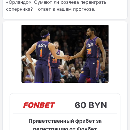
«Орландо». Сумеют ли хозяева переиграть
соперника? – ответ в нашем прогнозе.
60 BYN
Приветственный фрибет за
регистрацию от Фонбет